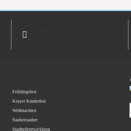
Kontakt
+49 (0)201 . 54 13 79
WIR FÜR SIE
Frühlingsfest
Krayer Kinderfest
Weihnachten
Sauberzauber
Stadtteilentwicklung